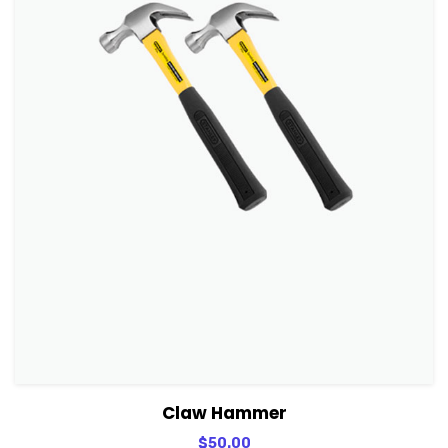
View Details
Adicionar
Claw Hammer
$
50.00