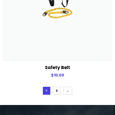
View Details
Adicionar
Safety Belt
$
10.00
1
2
→